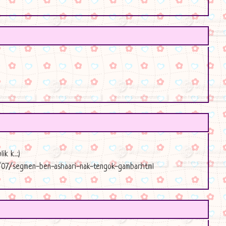
 k...:)
1/07/segmen-ben-ashaari-nak-tengok-gambar.html