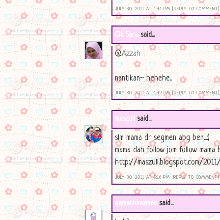
JULY 30, 2011 AT 4:44 PM
[REPLY TO COMMENT]
Cik Sara
said...
@
Azzah
nantikan~..hehehe..
JULY 30, 2011 AT 4:49 PM
[REPLY TO COMMENT]
maszull
said...
slm mama dr segmen abg ben...:)
mama dah follow jom follow mama blik
http://maszull.blogspot.com/201
JULY 30, 2011 AT 5:16 PM
[REPLY TO COMMENT]
aamalinaazman
said...