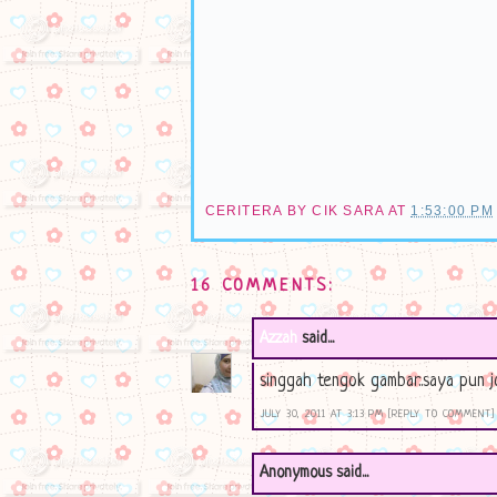
CERITERA BY
CIK SARA
AT
1:53:00 PM
16 COMMENTS:
Azzah
said...
singgah tengok gambar..saya pun j
JULY 30, 2011 AT 3:13 PM
[REPLY TO COMMENT]
Anonymous said...