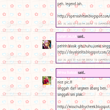
peh.. legend lah..
http://operasihitam.blogspot.co
JULY 30, 2011 AT 3:58 PM
[REPLY TO COMMENT]
DaYaH JeLitA
said...
pehhh klasik gitu..huhu..jomla singg
http://dayahjelita.blogspot.com
JULY 30, 2011 AT 4:22 PM
[REPLY TO COMMENT]
Afrina Balkish
said...
nice pic..!!!
singgah dari segmen abang ben...
singgah sini plak..
http://misschubbycheek.blogspot