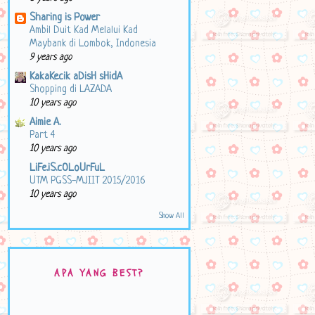
Sharing is Power
Ambil Duit Kad Melalui Kad
Maybank di Lombok, Indonesia
9 years ago
KakaKecik aDisH sHidA
Shopping di LAZADA
10 years ago
Aimie A.
Part 4
10 years ago
LiFe.iS.cOLoUrFuL
UTM PGSS-MJIIT 2015/2016
10 years ago
Show All
APA YANG BEST?