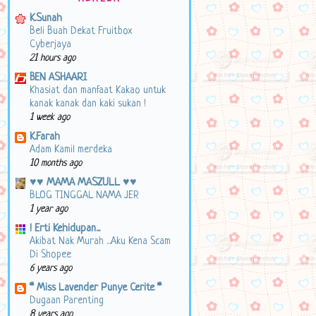
K.Sunah
Beli Buah Dekat Fruitbox
Cyberjaya
21 hours ago
BEN ASHAARI
Khasiat dan manfaat Kakao untuk
kanak kanak dan kaki sukan !
1 week ago
K.Farah
Adam Kamil merdeka
10 months ago
♥♥ MAMA MASZULL ♥♥
BLOG TINGGAL NAMA JER
1 year ago
! Erti Kehidupan...
Akibat Nak Murah ...Aku Kena Scam
Di Shopee
6 years ago
* Miss Lavender Punye Cerite *
Dugaan Parenting
8 years ago