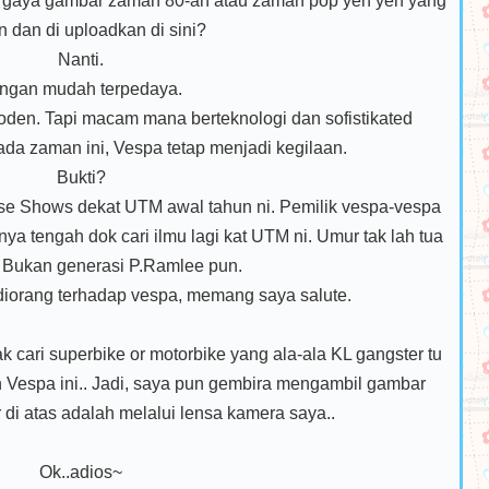
 gaya gambar zaman 80-an atau zaman pop yeh yeh yang
n dan di uploadkan di sini?
Nanti.
ngan mudah terpedaya.
oden. Tapi macam mana berteknologi dan sofistikated
ada zaman ini, Vespa tetap menjadi kegilaan.
Bukti?
se Shows dekat UTM awal tahun ni. Pemilik vespa-vespa
ya tengah dok cari ilmu lagi kat UTM ni. Umur tak lah tua
 Bukan generasi P.Ramlee pun.
diorang terhadap vespa, memang saya salute.
 cari superbike or motorbike yang ala-ala KL gangster tu
 Vespa ini.. Jadi, saya pun gembira mengambil gambar
 di atas adalah melalui lensa kamera saya..
Ok..adios~